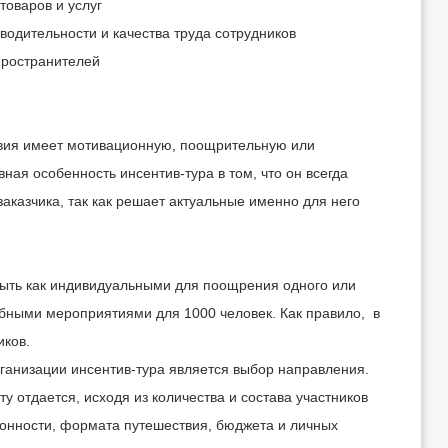
товаров и услуг
одительности и качества труда сотрудников
пространителей
твия имеет мотивационную, поощрительную или
вная особенность инсентив-тура в том, что он всегда
аказчика, так как решает актуальные именно для него
 быть как индивидуальными для поощрения одного или
абными мероприятиями для 1000 человек. Как правило, в
иков.
ганизации инсентив-тура является выбор направления.
у отдается, исходя из количества и состава участников
зонности, формата путешествия, бюджета и личных