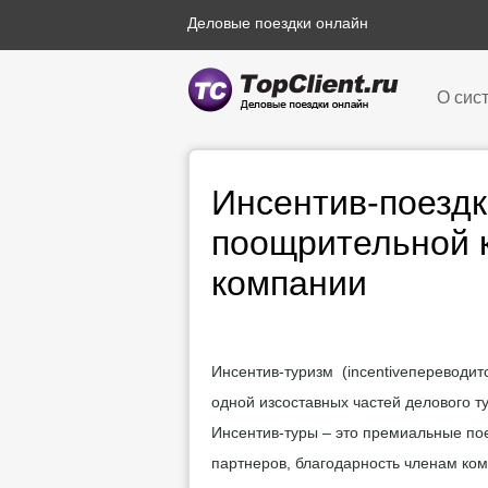
Деловые поездки онлайн
О сис
Инсентив-поездк
поощрительной 
компании
Инсентив-туризм
(
incentive
переводитс
одной изсоставных частей делового т
Инсентив-туры – это премиальные пое
партнеров, благодарность членам ком