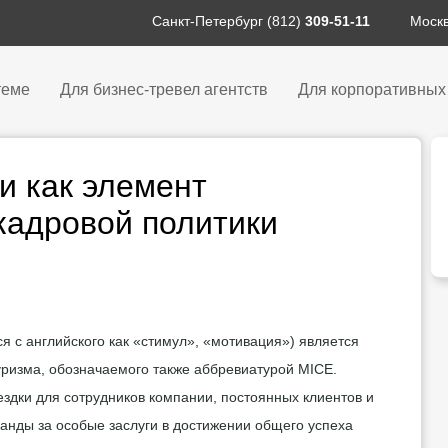
Санкт-Петербург (812)
309-51-11
Москв
теме
Для бизнес-тревел агентств
Для корпоративных
и как элемент
кадровой политики
я с английского как «стимул», «мотивация») является
уризма, обозначаемого также аббревиатурой М
I
СЕ.
здки для сотрудников компании, постоянных клиентов и
анды за особые заслуги в достижении общего успеха