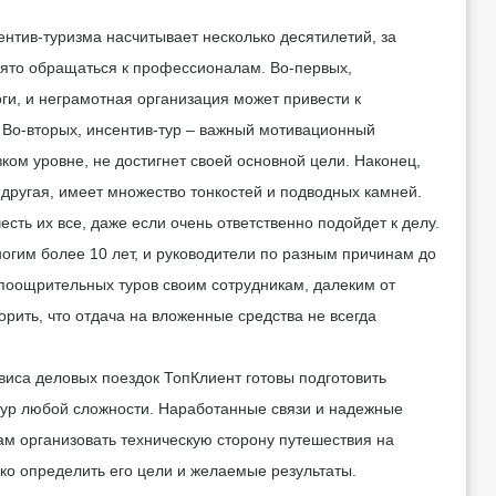
ентив-туризма насчитывает несколько десятилетий, за
нято обращаться к профессионалам. Во-первых,
и, и неграмотная организация может привести к
Во-вторых,
инсентив-тур – важный мотивационный
зком уровне, не достигнет своей основной цели. Наконец,
 другая, имеет множество тонкостей и подводных камней.
сть их все, даже если очень ответственно подойдет к делу.
огим более 10 лет, и руководители по разным причинам до
 поощрительных туров своим сотрудникам, далеким от
орить, что отдача на вложенные средства не всегда
иса деловых поездок ТопКлиент готовы подготовить
ур любой сложности. Наработанные связи и надежные
ам организовать техническую сторону путешествия на
ко определить его цели и желаемые результаты.