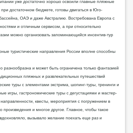
омпании уже достаточно хорошо освоили главные пляжные
, при достаточном бюджете, готовы двигаться в Юго-
 бассейна, ОАЭ и даже Австралию. Востребована Европа с
остями и отличным сервисом, а при относительно
тазии можно организовать запоминающийся
инсентив-тур
рные туристические направления России вполне способны
но разнообразна и может быть ограничена только фантазией
радиционных пляжных и развлекательных путешествий
ские туры с элементами экстрима, шопинг-туры, тренинги и
ые игры, гастрономические туры с дегустациями и мастер-
 направленности,
квесты, мероприятия с погружением в
о произведения и многое другое. Главное, чтобы такое
вдохновляло, вызывало желание поехать еще раз и